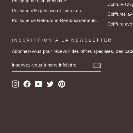
Politique de Confidentialité
Coiffure Ch
Politique d'Expédition et Livraison
Coiffures a
Politique de Retours et Remboursements
Coiffure av
INSCRIPTION À LA NEWSLETTER
Abonnez-vous pour recevoir des offres spéciales, des cade
INSCRIVEZ-
S'INSCRIRE
VOUS
À
NOTRE
INFOLETTRE
Instagram
Facebook
YouTube
Twitter
Pinterest