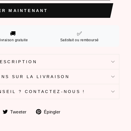
ER MAINTENANT
🚚
✅
ivraison gratuite
Satisfait ou remboursé
ESCRIPTION
NS SUR LA LIVRAISON
NSEIL ? CONTACTEZ-NOUS !
artager
Tweeter
Épingler
Tweeter
Épingler
ur
sur
sur
Facebook
Twitter
Pinterest