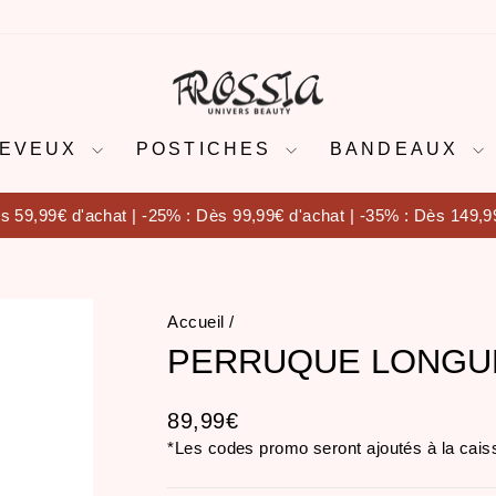
HEVEUX
POSTICHES
BANDEAUX
s 59,99€ d'achat | -25% : Dès 99,99€ d'achat | -35% : Dès 149,9
Diaporama
Pause
Accueil
/
PERRUQUE LONGU
Prix
89,99€
régulier
*Les codes promo seront ajoutés à la cais