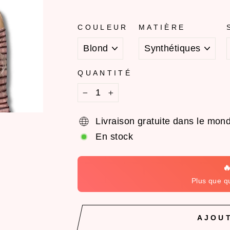
COULEUR
MATIÈRE
QUANTITÉ
−
+
Livraison gratuite dans le mond
En stock

Plus que q
AJOUT