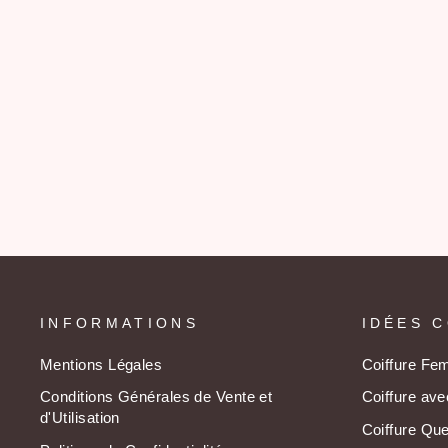
PERRUQUE LONGUE
BLONDE AVEC FRANGE
89,99€
INFORMATIONS
IDÉES C
Mentions Légales
Coiffure F
Conditions Générales de Vente et
Coiffure av
d'Utilisation
Coiffure Qu