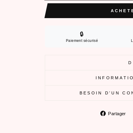
ACHET
🔒
Paiement sécurisé
L
D
INFORMATIO
BESOIN D'UN CO
P
Partager
s