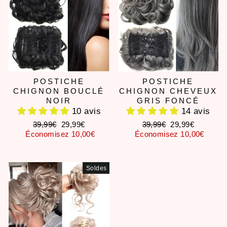
POSTICHE
POSTICHE
CHIGNON BOUCLÉ
CHIGNON CHEVEUX
NOIR
GRIS FONCÉ
10 avis
14 avis
Prix
Prix
Prix
Prix
39,99€
29,99€
39,99€
29,99€
régulier
réduit
régulier
réduit
Économisez 10,00€
Économisez 10,00€
Soldes