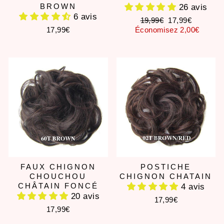
BROWN
26 avis
6 avis
Prix
Prix
19,99€
17,99€
régulier
réduit
17,99€
Économisez 2,00€
FAUX CHIGNON
POSTICHE
CHOUCHOU
CHIGNON CHATAIN
CHÂTAIN FONCÉ
4 avis
20 avis
17,99€
17,99€