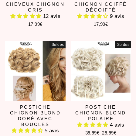
CHEVEUX CHIGNON
CHIGNON COIFFÉ
GRIS
DÉCOIFFÉ
12 avis
9 avis
17,99€
17,99€
Soldes
Soldes
POSTICHE
POSTICHE
CHIGNON BLOND
CHIGNON BLOND
DORÉ AVEC
POLAIRE
BOUCLES
4 avis
5 avis
Prix
Prix
39,99€
29,99€