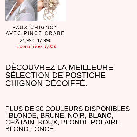
FAUX CHIGNON
AVEC PINCE CRABE
Prix
Prix
24,99€
17,99€
régulier
réduit
Économisez 7,00€
DÉCOUVREZ LA MEILLEURE
SÉLECTION DE POSTICHE
CHIGNON DÉCOIFFÉ.
PLUS DE 30 COULEURS DISPONIBLES
: BLONDE, BRUNE, NOIR, B
LANC
,
CHÂTAIN, ROUX, BLONDE POLAIRE,
BLOND FONCÉ.