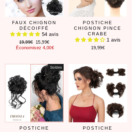
FAUX CHIGNON
POSTICHE
DÉCOIFFÉ
CHIGNON PINCE
CRABE
54 avis
1 avis
Prix
Prix
19,99€
15,99€
régulier
réduit
Économisez 4,00€
19,99€
Soldes
POSTICHE
POSTICHE