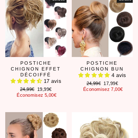
POSTICHE
POSTICHE
CHIGNON EFFET
CHIGNON BUN
DÉCOIFFÉ
4 avis
17 avis
Prix
Prix
24,99€
17,99€
Prix
Prix
régulier
réduit
24,99€
19,99€
Économisez 7,00€
régulier
réduit
Économisez 5,00€