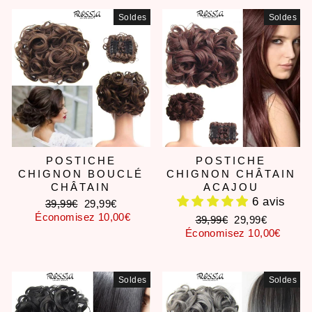
Soldes
Soldes
POSTICHE
POSTICHE
CHIGNON BOUCLÉ
CHIGNON CHÂTAIN
CHÂTAIN
ACAJOU
6 avis
Prix
Prix
39,99€
29,99€
régulier
réduit
Économisez 10,00€
Prix
Prix
39,99€
29,99€
régulier
réduit
Économisez 10,00€
Soldes
Soldes