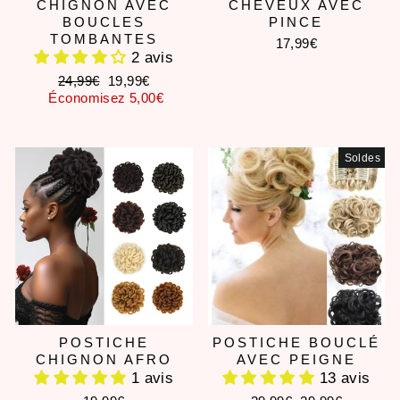
CHIGNON AVEC
CHEVEUX AVEC
BOUCLES
PINCE
TOMBANTES
17,99€
2 avis
Prix
Prix
24,99€
19,99€
régulier
réduit
Économisez 5,00€
Soldes
POSTICHE
POSTICHE BOUCLÉ
CHIGNON AFRO
AVEC PEIGNE
1 avis
13 avis