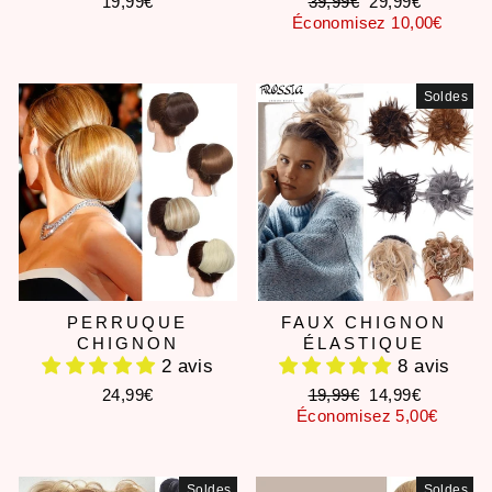
Prix
Prix
19,99€
39,99€
29,99€
régulier
réduit
Économisez 10,00€
Soldes
PERRUQUE
FAUX CHIGNON
CHIGNON
ÉLASTIQUE
2 avis
8 avis
Prix
Prix
24,99€
19,99€
14,99€
régulier
réduit
Économisez 5,00€
Soldes
Soldes