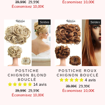
Prix
Prix
régulier
réduit
39,99€
29,99€
Économisez 10,00€
régulier
réduit
Économisez 10,00€
Soldes
Soldes
POSTICHE
POSTICHE ROUX
CHIGNON BLOND
CHIGNON BOUCLÉ
BOUCLÉ
4 avis
14 avis
Prix
Prix
39,99€
29,99€
Prix
Prix
régulier
réduit
39,99€
29,99€
Économisez 10,00€
régulier
réduit
Économisez 10,00€