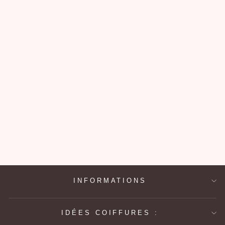
PERRUQUE
BLONDE
LONGUE
89,90€
INFORMATIONS
IDÉES COIFFURES :