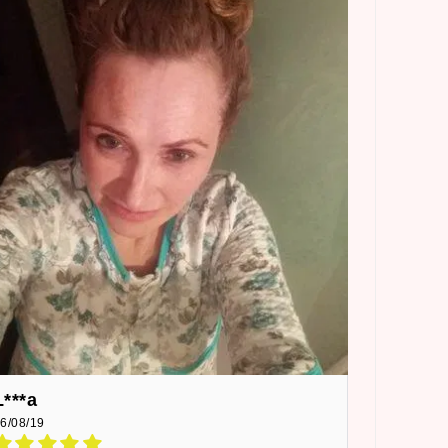
L***a
6/08/19