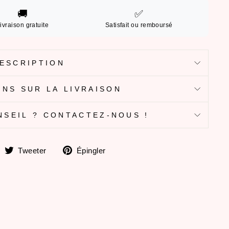
🚚
✅
ivraison gratuite
Satisfait ou remboursé
ESCRIPTION
NS SUR LA LIVRAISON
NSEIL ? CONTACTEZ-NOUS !
artager
Tweeter
Épingler
Tweeter
Épingler
ur
sur
sur
Facebook
Twitter
Pinterest