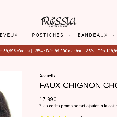
HEVEUX
POSTICHES
BANDEAUX
s 59,99€ d'achat | -25% : Dès 99,99€ d'achat | -35% : Dès 149,9
Diaporama
Pause
Accueil
/
FAUX CHIGNON CH
Prix
17,99€
régulier
*Les codes promo seront ajoutés à la cais