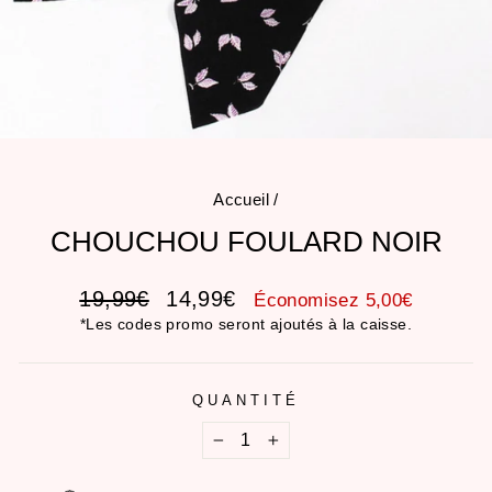
Accueil
/
CHOUCHOU FOULARD NOIR
Prix
Prix
19,99€
14,99€
Économisez 5,00€
régulier
réduit
*Les codes promo seront ajoutés à la caisse.
QUANTITÉ
−
+