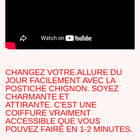
CHANGEZ VOTRE ALLURE DU
JOUR FACILEMENT AVEC LA
POSTICHE CHIGNON. SOYEZ
CHARMANTE ET
ATTIRANTE.
C'EST UNE
COIFFURE VRAIMENT
ACCESSIBLE QUE VOUS
POUVEZ FAIRE EN 1-2 MINUTES.