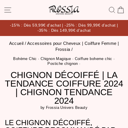
Passer
NAVIGATION
RE
au
contenu
-15% : Dès 59,99€ d'achat | -25% : Dès 99,99€ d'achat |
-35% : Dès 149,99€ d'achat
Diaporama
Pause
Accueil
/
Accessoires pour Cheveux | Coiffure Femme |
Frossia
/
Bohème Chic
·
Chignon Magique
·
Coiffure boheme chic
·
Postiche chignon
·
CHIGNON DÉCOIFFÉ | LA
TENDANCE COIFFURE 2024
| CHIGNON TENDANCE
2024
by Frossia Univers Beauty
LE CHIGNON DÉCOIFFÉ,